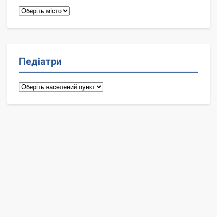
Терапевти
Педіатри
Педіатри