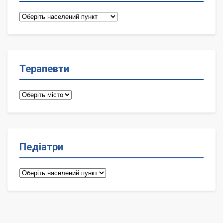
Сімейні
лікарі
Терапевти
Терапевти
Педіатри
Педіатри