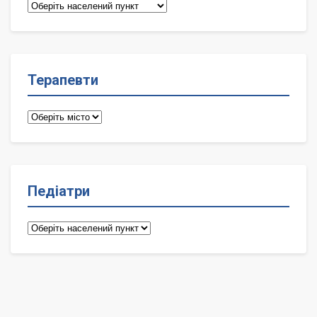
Сімейні
лікарі
Терапевти
Терапевти
Педіатри
Педіатри