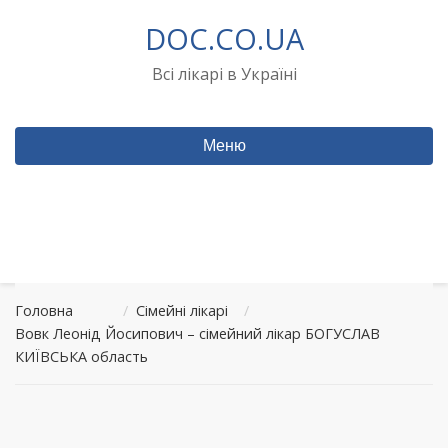
Перейти
DOC.CO.UA
до
вмісту
Всі лікарі в Україні
Меню
Головна
/
Сімейні лікарі
/
Вовк Леонід Йосипович – сімейний лікар БОГУСЛАВ
КИЇВСЬКА область