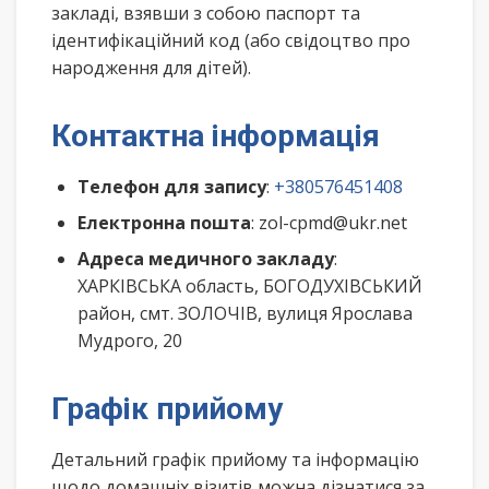
закладі, взявши з собою паспорт та
ідентифікаційний код (або свідоцтво про
народження для дітей).
Контактна інформація
Телефон для запису
:
+380576451408
Електронна пошта
: zol-cpmd@ukr.net
Адреса медичного закладу
:
ХАРКІВСЬКА область, БОГОДУХІВСЬКИЙ
район, смт. ЗОЛОЧІВ, вулиця Ярослава
Мудрого, 20
Графік прийому
Детальний графік прийому та інформацію
щодо домашніх візитів можна дізнатися за