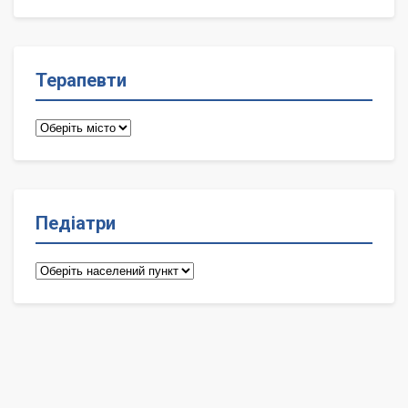
лікарі
Терапевти
Терапевти
Педіатри
Педіатри