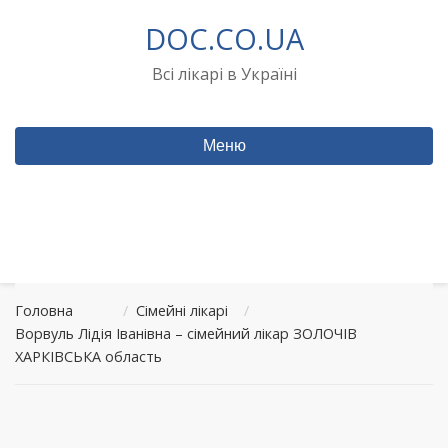
Перейти
DOC.CO.UA
до
вмісту
Всі лікарі в Україні
Меню
Головна
/
Сімейні лікарі
/
Ворвуль Лідія Іванівна – сімейний лікар ЗОЛОЧІВ
ХАРКІВСЬКА область