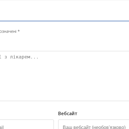
означені *
Вебсайт