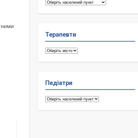
Сімейні
лікарі
ктними
Терапевти
Терапевти
Педіатри
Педіатри