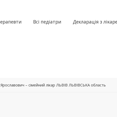
терапевти
Всі педіатри
Декларація з лікар
рославович – сімейний лікар ЛЬВІВ ЛЬВІВСЬКА область