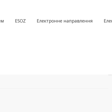
ем
ESOZ
Електронне направлення
Еле