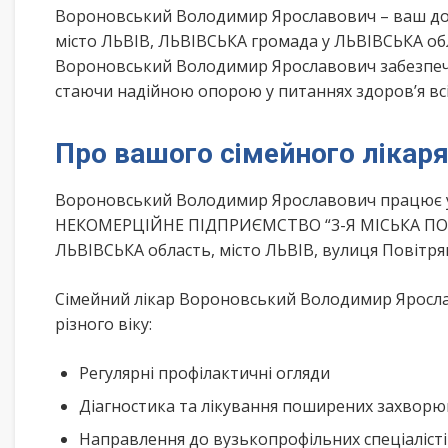
Вороновський Володимир Ярославович – ваш дос
місто ЛЬВІВ, ЛЬВІВСЬКА громада у ЛЬВІВСЬКА обл
Вороновський Володимир Ярославович забезпечує
стаючи надійною опорою у питаннях здоров’я всі
Про вашого сімейного лікар
Вороновський Володимир Ярославович працює у 
НЕКОМЕРЦІЙНЕ ПІДПРИЄМСТВО “3-Я МІСЬКА ПОЛІ
ЛЬВІВСЬКА область, місто ЛЬВІВ, вулиця Повітр
Сімейний лікар Вороновський Володимир Яросла
різного віку:
Регулярні профілактичні огляди
Діагностика та лікування поширених захвор
Направлення до вузькопрофільних спеціаліст