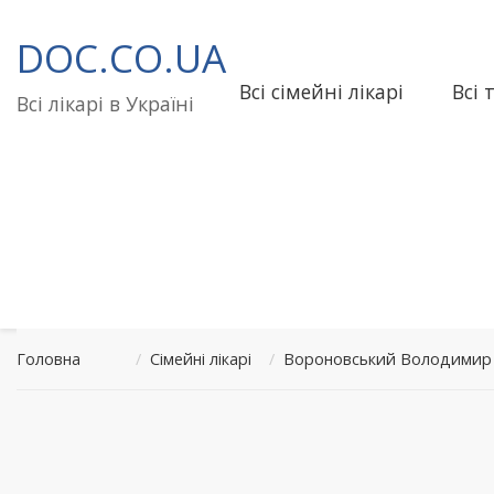
Перейти
до
DOC.CO.UA
вмісту
Всі сімейні лікарі
Всі 
Всі лікарі в Україні
Головна
/
Сімейні лікарі
/
Вороновський Володимир Я