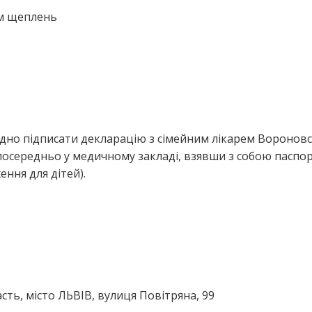
ем щеплень
ідно підписати декларацію з сімейним лікарем Воронов
осередньо у медичному закладі, взявши з собою паспор
ння для дітей).
сть, місто ЛЬВІВ, вулиця Повітряна, 99