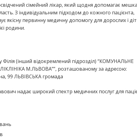
відчений сімейний лікар, який щодня допомагає мешк
асть. З індивідуальним підходом до кожного пацієнта,
 якісну первинну медичну допомогу для дорослих і діт
єї родини.
я
Філія (інший відокремлений підрозділ) “КОМУНАЛЬНЕ
КЛІНІКА М.ЛЬВОВА””, розташованому за адресою:
яна, 99 ЛЬВІВСЬКА громада
вович надає широкий спектр медичних послуг для паці
ювань
ів