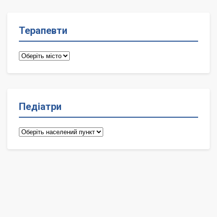
Терапевти
Терапевти
Педіатри
Педіатри