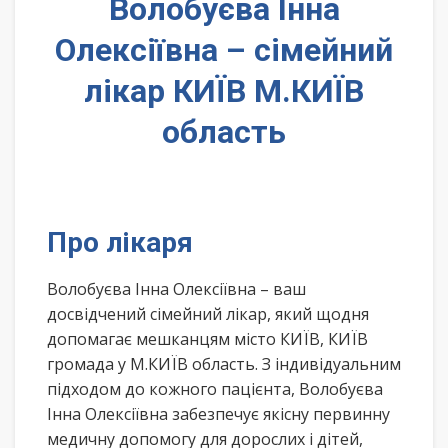
Волобуєва Інна
Олексіївна – сімейний
лікар КИЇВ М.КИЇВ
область
Про лікаря
Волобуєва Інна Олексіївна – ваш
досвідчений сімейний лікар, який щодня
допомагає мешканцям місто КИЇВ, КИЇВ
громада у М.КИЇВ область. З індивідуальним
підходом до кожного пацієнта, Волобуєва
Інна Олексіївна забезпечує якісну первинну
медичну допомогу для дорослих і дітей,