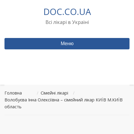
Перейти
DOC.CO.UA
до
вмісту
Всі лікарі в Україні
Меню
Головна
/
Сімейні лікарі
/
Волобуєва Інна Олексіївна – сімейний лікар КИЇВ М.КИЇВ
область