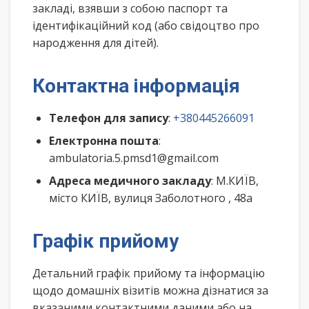
закладі, взявши з собою паспорт та
ідентифікаційний код (або свідоцтво про
народження для дітей).
Контактна інформація
Телефон для запису
:
+380445266091
Електронна пошта
:
ambulatoria.5.pmsd1@gmail.com
Адреса медичного закладу
: М.КИЇВ,
місто КИЇВ, вулиця Заболотного , 48а
Графік прийому
Детальний графік прийому та інформацію
щодо домашніх візитів можна дізнатися за
вказаними контактними даними або на