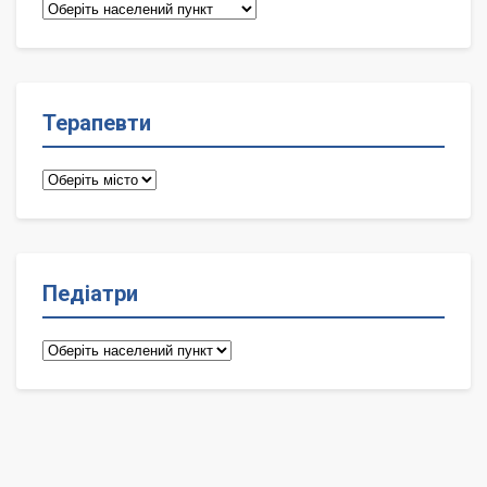
Сімейні
лікарі
Терапевти
Терапевти
Педіатри
Педіатри