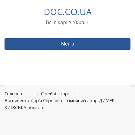
Перейти
DOC.CO.UA
до
вмісту
Всі лікарі в Україні
Меню
Головна
/
Сімейні лікарі
/
Вогнивенко Дар’я Сергіївна – сімейний лікар ДИМЕР
КИЇВСЬКА область