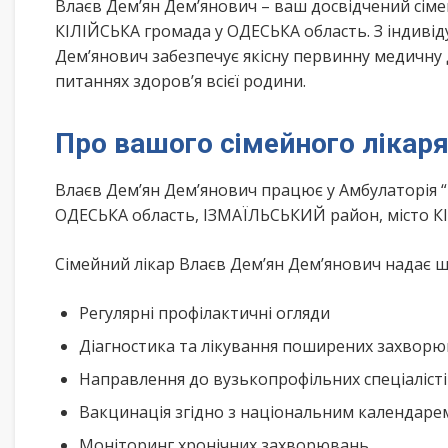
Влаєв Дем’ян Дем’янович – ваш досвідчений сіме
КІЛІЙСЬКА громада у ОДЕСЬКА область. З індивід
Дем’янович забезпечує якісну первинну медичну 
питаннях здоров’я всієї родини.
Про вашого сімейного лікар
Влаєв Дем’ян Дем’янович працює у Амбулаторія 
ОДЕСЬКА область, ІЗМАЇЛЬСЬКИЙ район, місто КІ
Сімейний лікар Влаєв Дем’ян Дем’янович надає ши
Регулярні профілактичні огляди
Діагностика та лікування поширених захвор
Направлення до вузькопрофільних спеціаліст
Вакцинація згідно з національним календар
Моніторинг хронічних захворювань