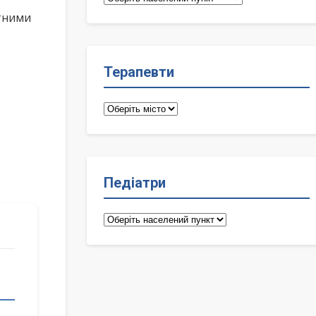
лікарі
ктними
Терапевти
Терапевти
Педіатри
Педіатри