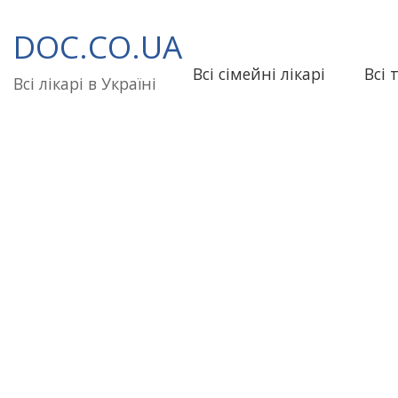
Перейти
до
DOC.CO.UA
вмісту
Всі сімейні лікарі
Всі 
Всі лікарі в Україні