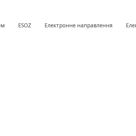
ем
ESOZ
Електронне направлення
Еле