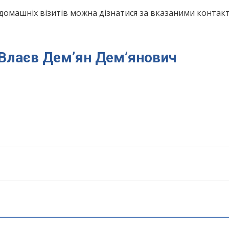
домашніх візитів можна дізнатися за вказаними конта
я Влаєв Дем’ян Дем’янович