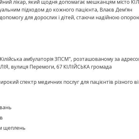
йний лікар, який щодня допомагає мешканцям місто КІЛ
уальним підходом до кожного пацієнта, Влаєв Дем’ян
допомогу для дорослих і дітей, стаючи надійною опоро
я
“Кілійська амбулаторія ЗПСМ”, розташованому за адресо
ЛІЯ, вулиця Перемоги, 67 КІЛІЙСЬКА громада
рокий спектр медичних послуг для пацієнтів різного ві
ювань
ів
ем щеплень