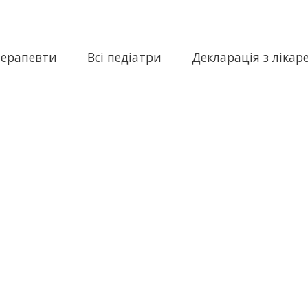
терапевти
Всі педіатри
Декларація з лікар