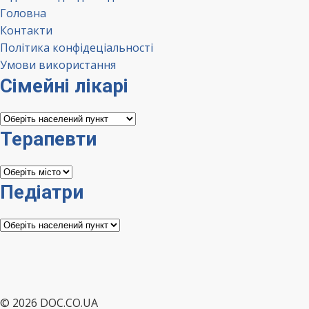
Головна
Контакти
Політика конфідеціальності
Умови використання
Сімейні лікарі
Сімейні
лікарі
Терапевти
Терапевти
Педіатри
Педіатри
© 2026 DOC.CO.UA