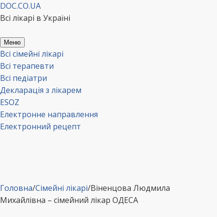
Перейти
DOC.CO.UA
до
Всі лікарі в Україні
вмісту
Меню
Всі сімейні лікарі
Всі терапевти
Всі педіатри
Декларація з лікарем
ESOZ
Електронне направлення
Електронний рецепт
Головна
/
Сімейні лікарі
/
Віненцова Людмила
Михайлівна – сімейний лікар ОДЕСА