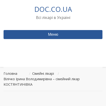
Перейти
DOC.CO.UA
до
вмісту
Всі лікарі в Україні
Меню
Головна
/
Сімейні лікарі
/
Вілічко Ірина Володимирівна – сімейний лікар
КОСТЯНТИНІВКА