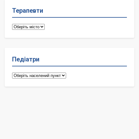
Терапевти
Терапевти
Педіатри
Педіатри