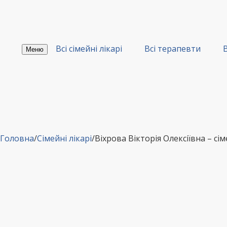
Перейти
до
вмісту
Всі сімейні лікарі
Всі терапевти
В
Меню
Головна
/
Сімейні лікарі
/
Віхрова Вікторія Олексіївна – с