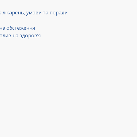
к лікарень, умови та поради
 на обстеження
вплив на здоров’я
в