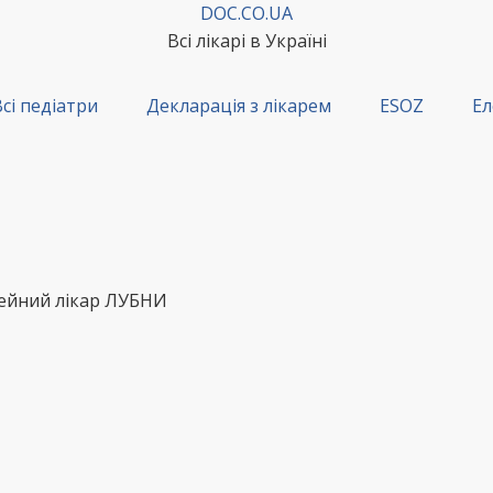
DOC.CO.UA
Всі лікарі в Україні
сі педіатри
Декларація з лікарем
ESOZ
Ел
імейний лікар ЛУБНИ