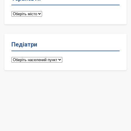
Терапевти
Педіатри
Педіатри