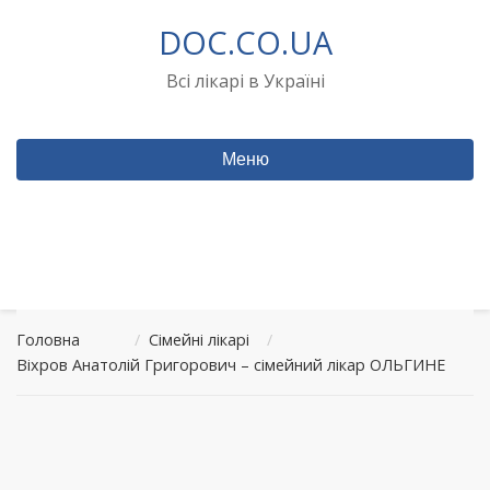
Перейти
DOC.CO.UA
до
вмісту
Всі лікарі в Україні
Меню
Головна
/
Сімейні лікарі
/
Віхров Анатолій Григорович – сімейний лікар ОЛЬГИНЕ