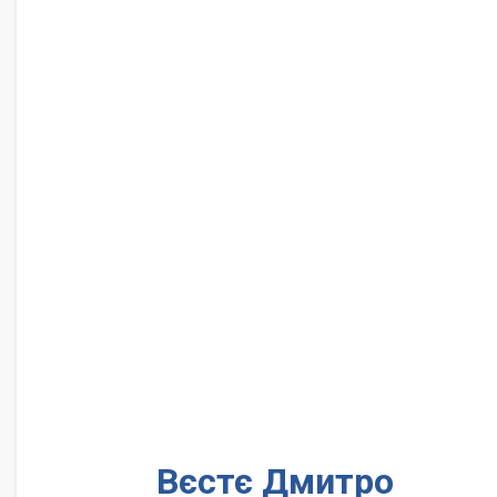
Вєстє Дмитро