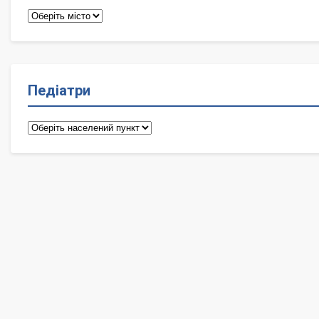
Терапевти
Педіатри
Педіатри