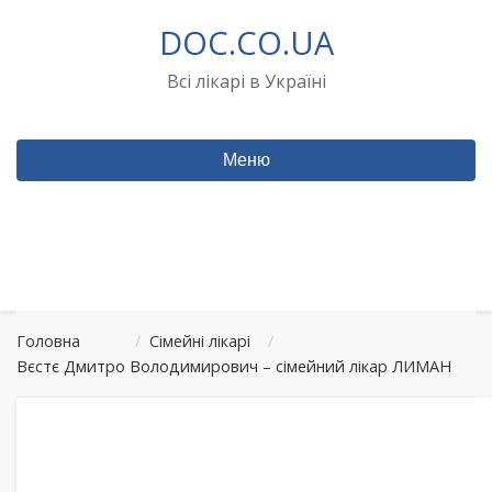
Перейти
DOC.CO.UA
до
вмісту
Всі лікарі в Україні
Меню
Головна
/
Сімейні лікарі
/
Вєстє Дмитро Володимирович – сімейний лікар ЛИМАН