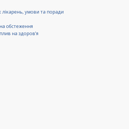
к лікарень, умови та поради
 на обстеження
вплив на здоров’я
в