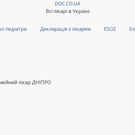
DOC.CO.UA
Всі лікарі в Україні
сі педіатри
Декларація з лікарем
ESOZ
Ел
імейний лікар ДНІПРО