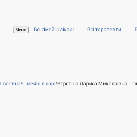
Перейти
до
вмісту
Всі сімейні лікарі
Всі терапевти
В
Меню
Головна
/
Сімейні лікарі
/
Вєрєтіна Лариса Миколаївна – с