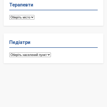
Терапевти
Терапевти
Педіатри
Педіатри