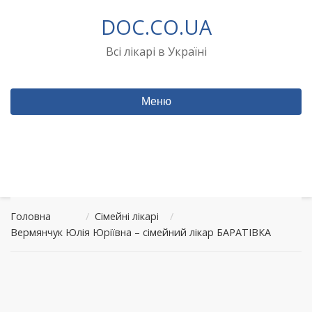
Перейти
DOC.CO.UA
до
вмісту
Всі лікарі в Україні
Меню
Головна
/
Сімейні лікарі
/
Вермянчук Юлія Юріївна – сімейний лікар БАРАТІВКА