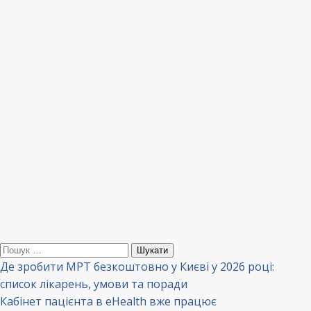
Пошук:
Де зробити МРТ безкоштовно у Києві у 2026 році:
список лікарень, умови та поради
Кабінет пацієнта в eHealth вже працює