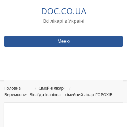
Перейти
DOC.CO.UA
до
вмісту
Всі лікарі в Україні
Меню
Головна
/
Сімейні лікарі
/
Веремкович Зінаїда Іванівна – сімейний лікар ГОРОХІВ