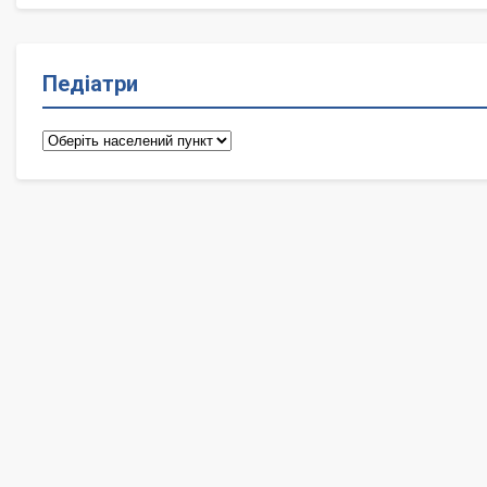
Педіатри
Педіатри