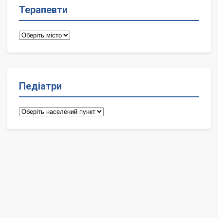
Терапевти
Терапевти
Педіатри
Педіатри