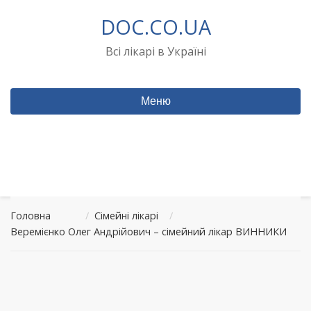
Перейти
DOC.CO.UA
до
вмісту
Всі лікарі в Україні
Меню
Головна
/
Сімейні лікарі
/
Веремієнко Олег Андрійович – сімейний лікар ВИННИКИ