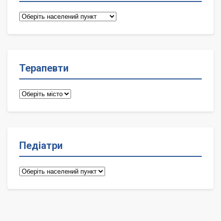
Сімейні
лікарі
Терапевти
Терапевти
Педіатри
Педіатри