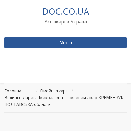
Перейти
DOC.CO.UA
до
вмісту
Всі лікарі в Україні
Меню
Головна
/
Сімейні лікарі
/
Величко Лариса Миколаївна – сімейний лікар КРЕМЕНЧУК
ПОЛТАВСЬКА область