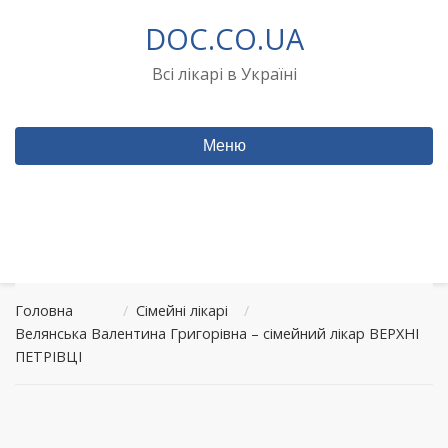
Перейти
DOC.CO.UA
до
вмісту
Всі лікарі в Україні
Меню
Головна
/
Сімейні лікарі
/
Велянська Валентина Григорівна – сімейний лікар ВЕРХНІ
ПЕТРІВЦІ