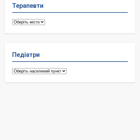
Терапевти
Терапевти
Педіатри
Педіатри