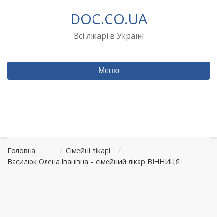
Перейти
DOC.CO.UA
до
вмісту
Всі лікарі в Україні
Меню
Головна
/
Сімейні лікарі
/
Василюк Олена Іванівна – сімейний лікар ВІННИЦЯ