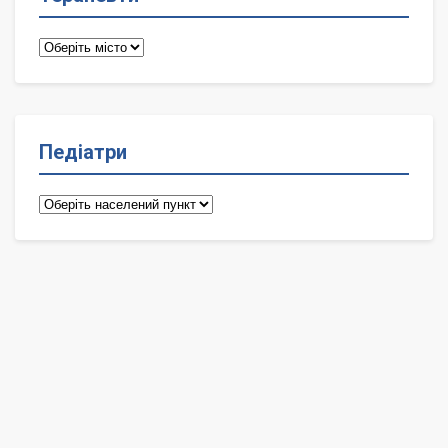
Терапевти
Педіатри
Педіатри