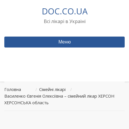
Перейти
DOC.CO.UA
до
вмісту
Всі лікарі в Україні
Меню
Головна
/
Сімейні лікарі
/
Василенко Євгенія Олексіївна – сімейний лікар ХЕРСОН
ХЕРСОНСЬКА область