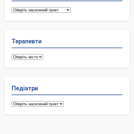
Сімейні
лікарі
Терапевти
Терапевти
Педіатри
Педіатри