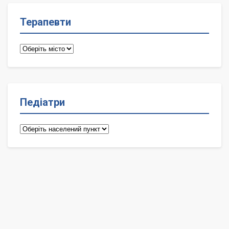
Терапевти
Терапевти
Педіатри
Педіатри