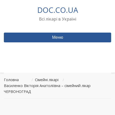
Перейти
DOC.CO.UA
до
вмісту
Всі лікарі в Україні
Меню
Головна
/
Сімейні лікарі
/
Василенко Вікторія Анатоліївна – сімейний лікар
ЧЕРВОНОГРАД