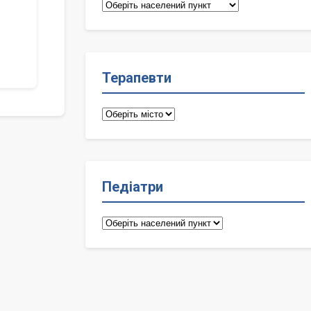
Сімейні
лікарі
Терапевти
Терапевти
Педіатри
Педіатри