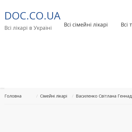
Перейти
до
DOC.CO.UA
вмісту
Всі сімейні лікарі
Всі 
Всі лікарі в Україні
Головна
/
Сімейні лікарі
/
Василенко Світлана Геннад