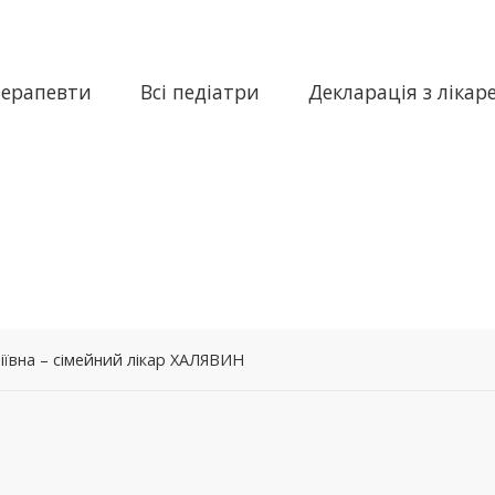
терапевти
Всі педіатри
Декларація з лікар
іївна – сімейний лікар ХАЛЯВИН