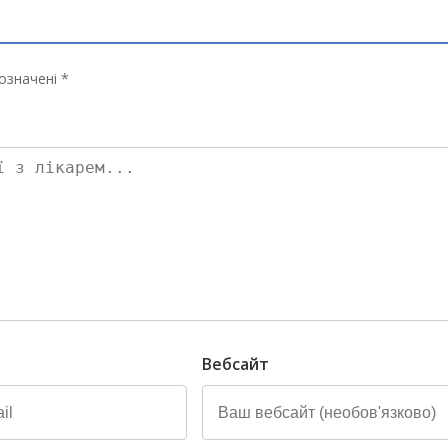
означені *
Вебсайт