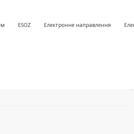
ем
ESOZ
Електронне направлення
Еле