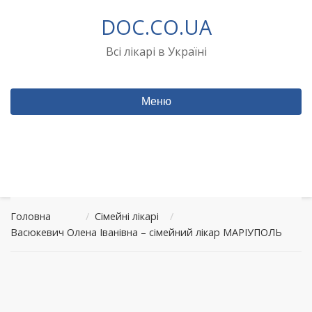
Перейти
DOC.CO.UA
до
вмісту
Всі лікарі в Україні
Меню
Головна
/
Сімейні лікарі
/
Васюкевич Олена Іванівна – сімейний лікар МАРІУПОЛЬ