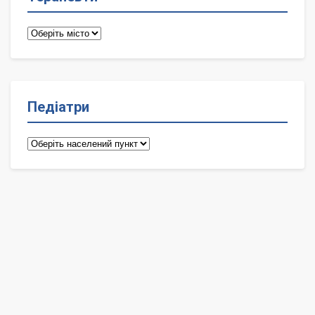
Терапевти
Педіатри
Педіатри