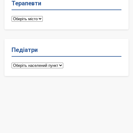
Терапевти
Терапевти
Педіатри
Педіатри