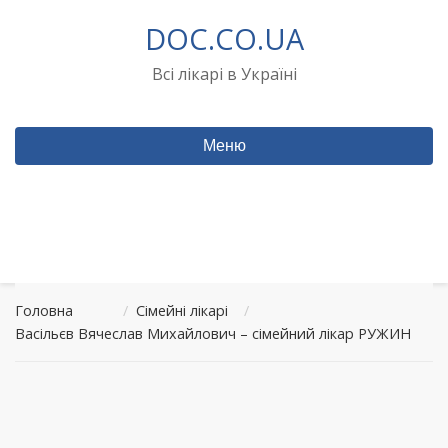
Перейти
DOC.CO.UA
до
вмісту
Всі лікарі в Україні
Меню
Головна
/
Сімейні лікарі
/
Васільєв Вячеслав Михайлович – сімейний лікар РУЖИН