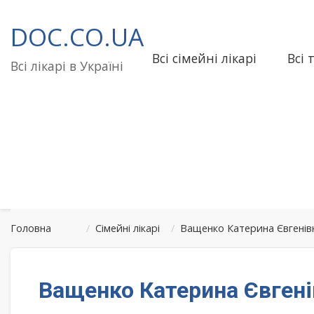
Перейти
до
DOC.CO.UA
вмісту
Всі сімейні лікарі
Всі 
Всі лікарі в Україні
Головна
/
Сімейні лікарі
/
Ващенко Катерина Євгенівн
Ващенко Катерина Євгені