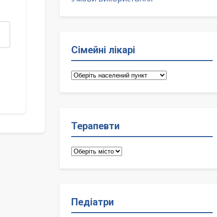
Сімейні лікарі
Сімейні
лікарі
Терапевти
Терапевти
Педіатри