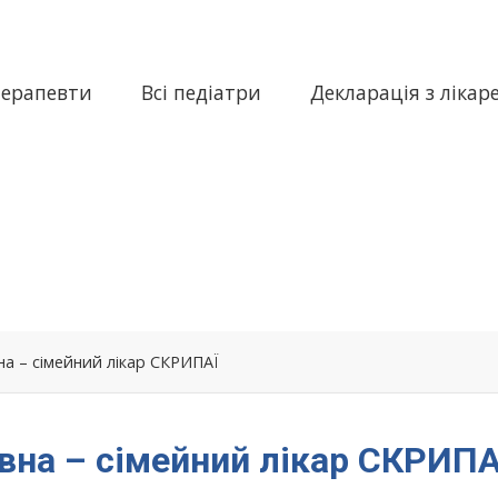
терапевти
Всі педіатри
Декларація з лікар
а – сімейний лікар СКРИПАЇ
вна – сімейний лікар СКРИПА