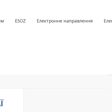
ем
ESOZ
Електронне направлення
Еле
Ї