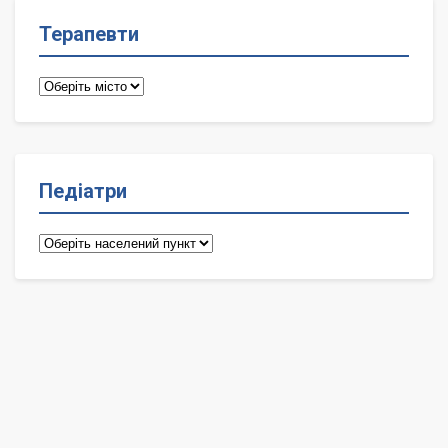
Терапевти
Терапевти
Педіатри
Педіатри