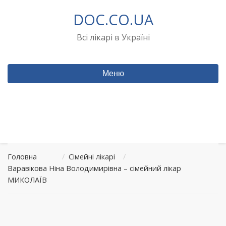
Перейти
DOC.CO.UA
до
вмісту
Всі лікарі в Україні
Меню
Головна
/
Сімейні лікарі
/
Варавікова Ніна Володимирівна – сімейний лікар
МИКОЛАЇВ