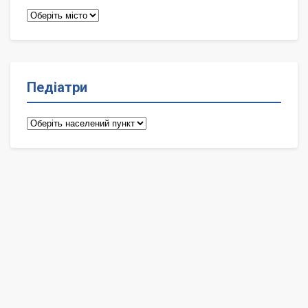
Терапевти
Педіатри
Педіатри