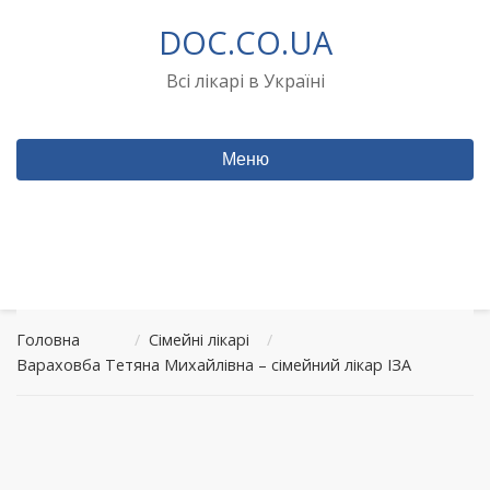
Перейти
DOC.CO.UA
до
вмісту
Всі лікарі в Україні
Меню
Головна
/
Сімейні лікарі
/
Вараховба Тетяна Михайлівна – сімейний лікар ІЗА