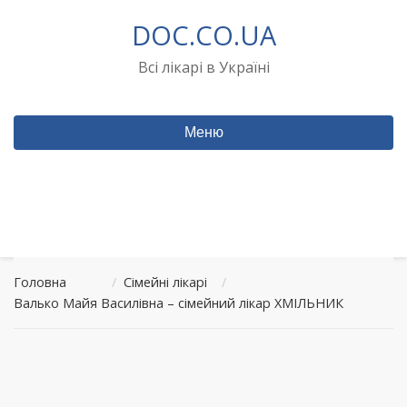
Перейти
DOC.CO.UA
до
вмісту
Всі лікарі в Україні
Меню
Головна
/
Сімейні лікарі
/
Валько Майя Василівна – сімейний лікар ХМІЛЬНИК