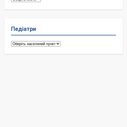
Педіатри
Педіатри