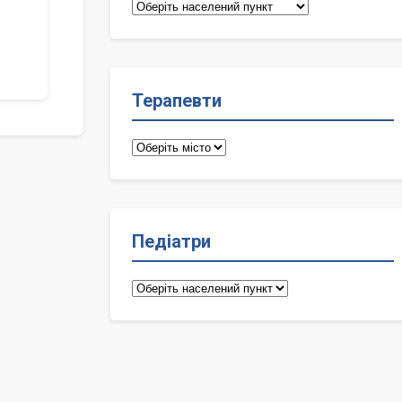
Сімейні
лікарі
Терапевти
Терапевти
Педіатри
Педіатри