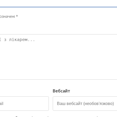
означені *
Вебсайт