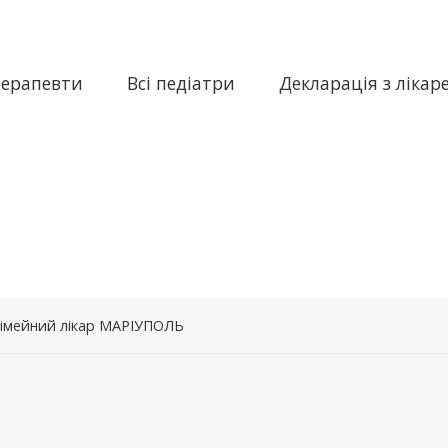
терапевти
Всі педіатри
Декларація з лікар
 сімейний лікар МАРІУПОЛЬ