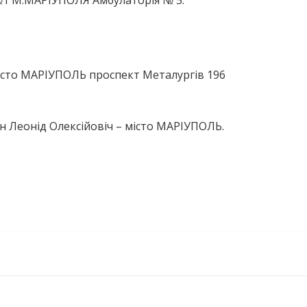
М.МАРІУПОЛЯ Амбулаторія № 5.
істо МАРІУПОЛЬ проспект Металургів 196
н Леонід Олексійовіч – місто МАРІУПОЛЬ.