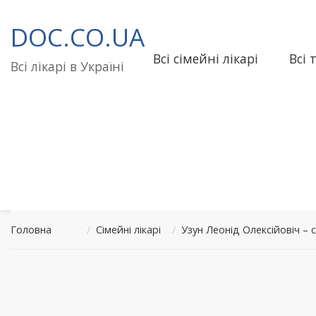
Перейти
до
DOC.CO.UA
вмісту
Всі сімейні лікарі
Всі 
Всі лікарі в Україні
Головна
/
Сімейні лікарі
/
Узун Леонід Олексійовіч –