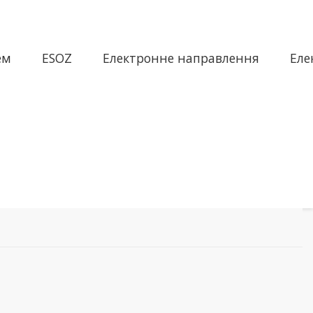
ем
ESOZ
Електронне направлення
Еле