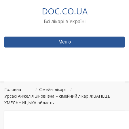
Перейти
DOC.CO.UA
до
вмісту
Всі лікарі в Україні
Меню
Головна
/
Сімейні лікарі
/
Урсакі Анжелія Зіновіївна – сімейний лікар ЖВАНЕЦЬ
ХМЕЛЬНИЦЬКА область