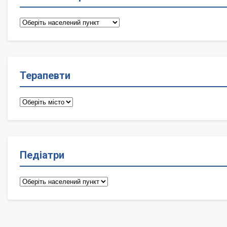
Сімейні
лікарі
Терапевти
Терапевти
Педіатри
Педіатри