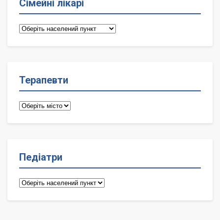
Сімейні лікарі
Сімейні
лікарі
Терапевти
Терапевти
Педіатри
Педіатри