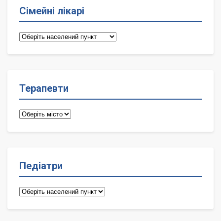
Сімейні лікарі
Сімейні
лікарі
Терапевти
Терапевти
Педіатри
Педіатри