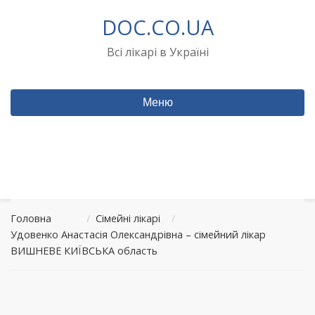
Перейти
DOC.CO.UA
до
вмісту
Всі лікарі в Україні
Меню
Головна
/
Сімейні лікарі
/
Удовенко Анастасія Олександрівна – сімейний лікар
ВИШНЕВЕ КИЇВСЬКА область