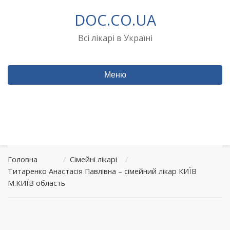
Перейти
DOC.CO.UA
до
вмісту
Всі лікарі в Україні
Меню
Головна
/
Сімейні лікарі
/
Титаренко Анастасія Павлівна – сімейний лікар КИЇВ
М.КИЇВ область