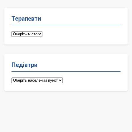
Терапевти
Терапевти
Педіатри
Педіатри