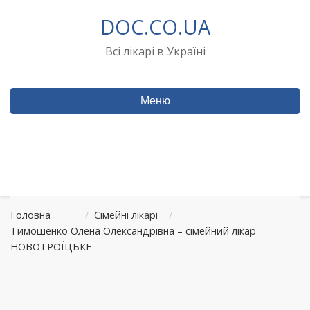
Перейти
DOC.CO.UA
до
вмісту
Всі лікарі в Україні
Меню
Головна
/
Сімейні лікарі
/
Тимошенко Олена Олександрівна – сімейний лікар
НОВОТРОЇЦЬКЕ