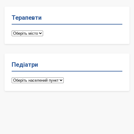
Терапевти
Терапевти
Педіатри
Педіатри