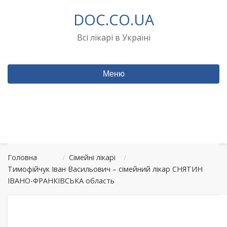
Перейти
DOC.CO.UA
до
вмісту
Всі лікарі в Україні
Меню
Головна
/
Сімейні лікарі
/
Тимофійчук Іван Васильович – сімейний лікар СНЯТИН
ІВАНО-ФРАНКІВСЬКА область