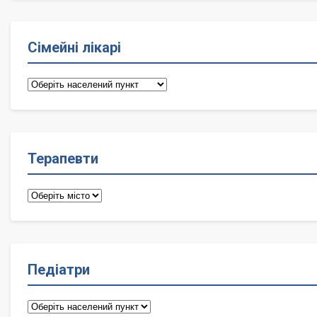
Сімейні лікарі
Сімейні
лікарі
Терапевти
Терапевти
Педіатри
Педіатри