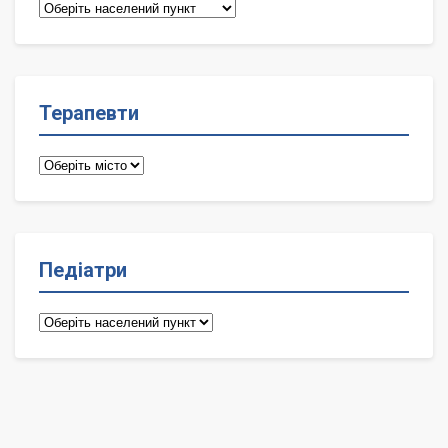
Сімейні
лікарі
Терапевти
Терапевти
Педіатри
Педіатри