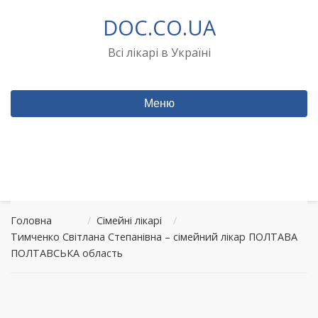
Перейти
DOC.CO.UA
до
вмісту
Всі лікарі в Україні
Меню
Головна
/
Сімейні лікарі
/
Тимченко Світлана Степанівна – сімейний лікар ПОЛТАВА
ПОЛТАВСЬКА область