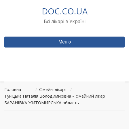
Перейти
DOC.CO.UA
до
вмісту
Всі лікарі в Україні
Меню
Головна
/
Сімейні лікарі
/
Туніцька Наталія Володимирівна – сімейний лікар
БАРАНІВКА ЖИТОМИРСЬКА область