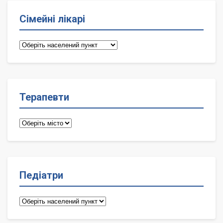
Сімейні лікарі
Сімейні
лікарі
Терапевти
Терапевти
Педіатри
Педіатри