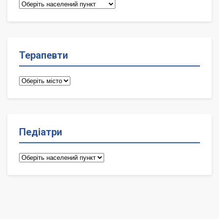
Сімейні
лікарі
Терапевти
Терапевти
Педіатри
Педіатри