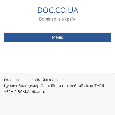
Перейти
DOC.CO.UA
до
вмісту
Всі лікарі в Україні
Меню
Головна
/
Сімейні лікарі
/
Цуприк Володимир Олексійович – сімейний лікар ТУР’Я
ЧЕРНІГІВСЬКА область