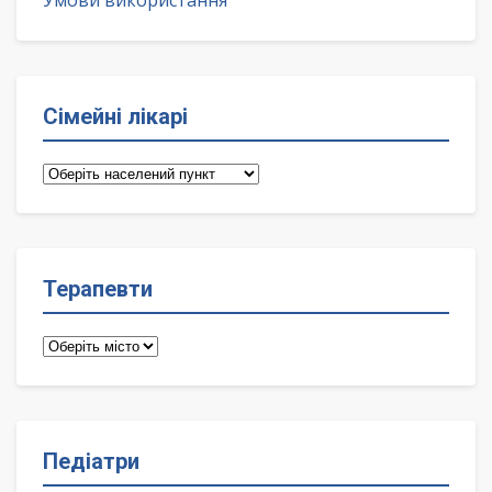
Умови використання
Сімейні лікарі
Сімейні
лікарі
Терапевти
Терапевти
Педіатри