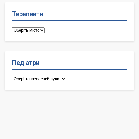
Терапевти
Терапевти
Педіатри
Педіатри