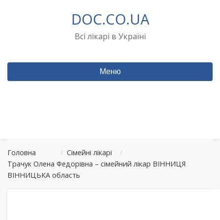
Перейти
DOC.CO.UA
до
вмісту
Всі лікарі в Україні
Меню
Головна
/
Сімейні лікарі
/
Трачук Олена Федорівна – сімейний лікар ВІННИЦЯ
ВІННИЦЬКА область