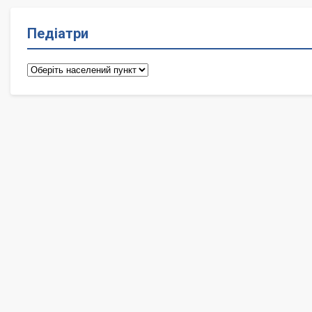
Педіатри
Педіатри