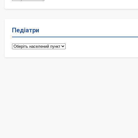
Педіатри
Педіатри