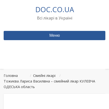
Перейти
DOC.CO.UA
до
вмісту
Всі лікарі в Україні
Меню
Головна
/
Сімейні лікарі
/
Тожиєва Лариса Василівна – сімейний лікар КУЛЕВЧА
ОДЕСЬКА область