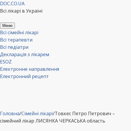
Перейти
DOC.CO.UA
до
Всі лікарі в Україні
вмісту
Меню
Всі сімейні лікарі
Всі терапевти
Всі педіатри
Декларація з лікарем
ESOZ
Електронне направлення
Електронний рецепт
Головна
/
Сімейні лікарі
/
Товкес Петро Петрович –
сімейний лікар ЛИСЯНКА ЧЕРКАСЬКА область