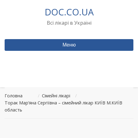
Перейти
DOC.CO.UA
до
вмісту
Всі лікарі в Україні
Меню
Головна
/
Сімейні лікарі
/
Торак Мар’яна Сергіївна – сімейний лікар КИЇВ М.КИЇВ
область