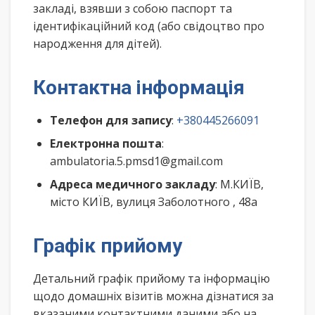
закладі, взявши з собою паспорт та
ідентифікаційний код (або свідоцтво про
народження для дітей).
Контактна інформація
Телефон для запису
:
+380445266091
Електронна пошта
:
ambulatoria.5.pmsd1@gmail.com
Адреса медичного закладу
: М.КИЇВ,
місто КИЇВ, вулиця Заболотного , 48а
Графік прийому
Детальний графік прийому та інформацію
щодо домашніх візитів можна дізнатися за
вказаними контактними даними або на