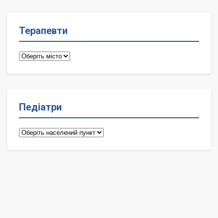
Терапевти
Терапевти
Педіатри
Педіатри