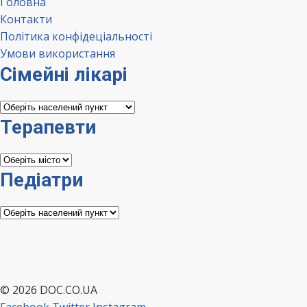
Головна
Контакти
Політика конфідеціальності
Умови використання
Сімейні лікарі
Сімейні
лікарі
Терапевти
Терапевти
Педіатри
Педіатри
© 2026 DOC.CO.UA