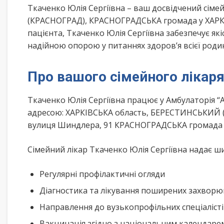
Ткаченко Юлія Сергіївна – ваш досвідчений сім
(КРАСНОГРАД), КРАСНОГРАДСЬКА громада у ХАРКІ
пацієнта, Ткаченко Юлія Сергіївна забезпечує як
надійною опорою у питаннях здоров’я всієї роди
Про вашого сімейного лікар
Ткаченко Юлія Сергіївна працює у Амбулаторія “
адресою: ХАРКІВСЬКА область, БЕРЕСТИНСЬКИЙ (
вулиця Шиндлера, 91 КРАСНОГРАДСЬКА громада
Сімейний лікар Ткаченко Юлія Сергіївна надає ши
Регулярні профілактичні огляди
Діагностика та лікування поширених захвор
Направлення до вузькопрофільних спеціаліст
Вакцинація згідно з національним календар