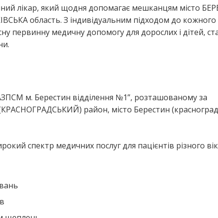
ейний лікар, який щодня допомагає мешканцям місто БЕ
ВСЬКА область. З індивідуальним підходом до кожного
існу первинну медичну допомогу для дорослих і дітей, с
ни.
я
АЗПСМ м. Берестин відділення №1”, розташованому за
КРАСНОГРАДСЬКИЙ) район, місто Берестин (красноград
рокий спектр медичних послуг для пацієнтів різного вік
ювань
ів
ем щеплень