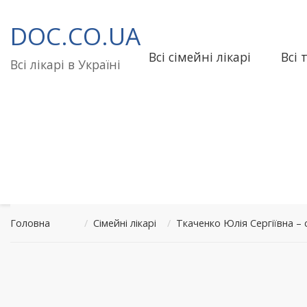
Перейти
до
DOC.CO.UA
вмісту
Всі сімейні лікарі
Всі 
Всі лікарі в Україні
Головна
/
Сімейні лікарі
/
Ткаченко Юлія Сергіївна 