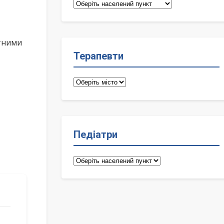
Сімейні
лікарі
ктними
Терапевти
Терапевти
Педіатри
Педіатри