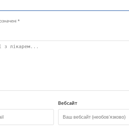
означені *
Вебсайт