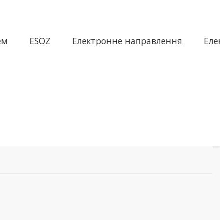
ем
ESOZ
Електронне направлення
Еле