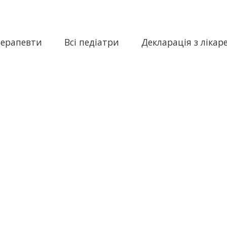
терапевти
Всі педіатри
Декларація з лікар