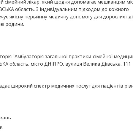
ий сімейний лікар, який щодня допомагає мешканцям мі
ЬКА область. З індивідуальним підходом до кожного
чує якісну первинну медичну допомогу для дорослих і ді
єї родини.
я
торія “Амбулаторія загальної практики-сімейної медиц
А область, місто ДНІПРО, вулиця Велика Діївська, 111
адає широкий спектр медичних послуг для пацієнтів різ
ювань
ів