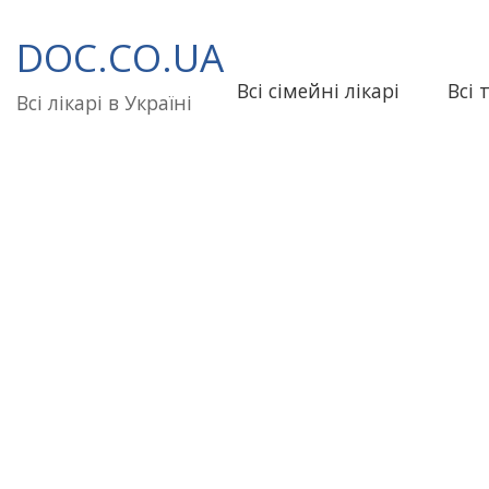
Перейти
до
DOC.CO.UA
вмісту
Всі сімейні лікарі
Всі 
Всі лікарі в Україні