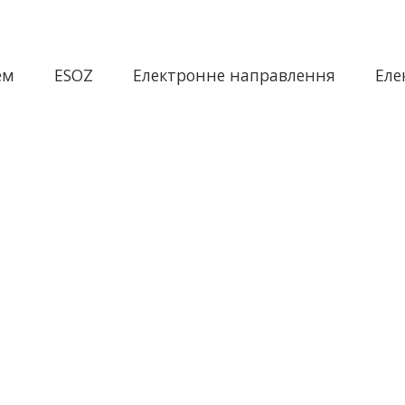
ем
ESOZ
Електронне направлення
Еле