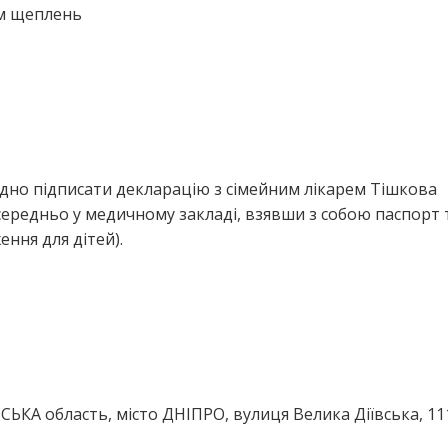
ем щеплень
ідно підписати декларацію з сімейним лікарем Тішкова
середньо у медичному закладі, взявши з собою паспорт 
ння для дітей).
ЬКА область, місто ДНІПРО, вулиця Велика Діївська, 11