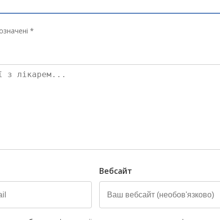
означені *
Вебсайт