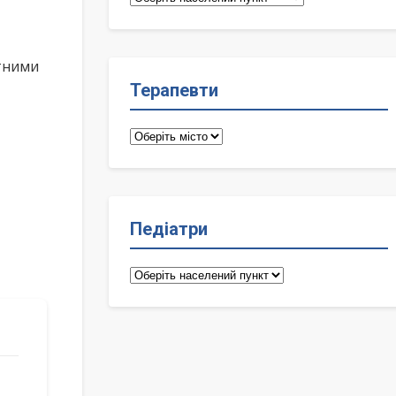
лікарі
ктними
Терапевти
Терапевти
Педіатри
Педіатри