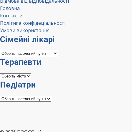
Відмова від відповідальності
Головна
Контакти
Політика конфідеціальності
Умови використання
Сімейні лікарі
Сімейні
лікарі
Терапевти
Терапевти
Педіатри
Педіатри