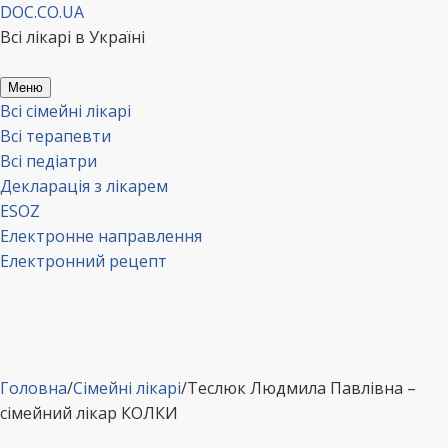
Перейти
DOC.CO.UA
до
Всі лікарі в Україні
вмісту
Меню
Всі сімейні лікарі
Всі терапевти
Всі педіатри
Декларація з лікарем
ESOZ
Електронне направлення
Електронний рецепт
Головна
/
Сімейні лікарі
/
Теслюк Людмила Павлівна –
сімейний лікар КОЛКИ